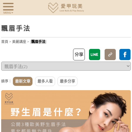
飄眉手法
首頁
>
美麗講座
>
飄眉手法
最新文章
最多人看
最多分享
排序：