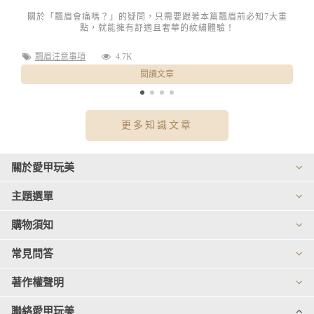
關於「飄眉會痛嗎？」的疑問，只需要跟著本篇飄眉前必知7大重
男
點，就能擁有舒適且奢華的紋繡體驗！
飄眉注意事項
4.7K
閱讀文章
更多知識文章
關於愛甲玩美
主題選單
購物須知
常見問答
著作權聲明
聯絡愛甲玩美