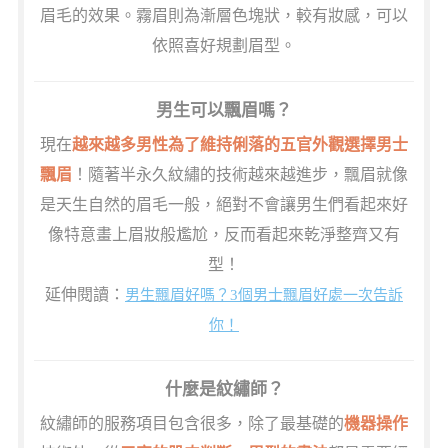
眉毛的效果。霧眉則為漸層色塊狀，較有妝感，可以
依照喜好規劃眉型。
男生可以飄眉嗎？
現在
越來越多男性為了維持俐落的五官外觀選擇男士
飄眉
！隨著半永久紋繡的技術越來越進步，飄眉就像
是天生自然的眉毛一般，絕對不會讓男生們看起來好
像特意畫上眉妝般尷尬，反而看起來乾淨整齊又有
型！
延伸閱讀：
男生飄眉好嗎？3個男士飄眉好處一次告訴
你！
什麼是紋繡師？
紋繡師的服務項目包含很多，除了最基礎的
機器操作