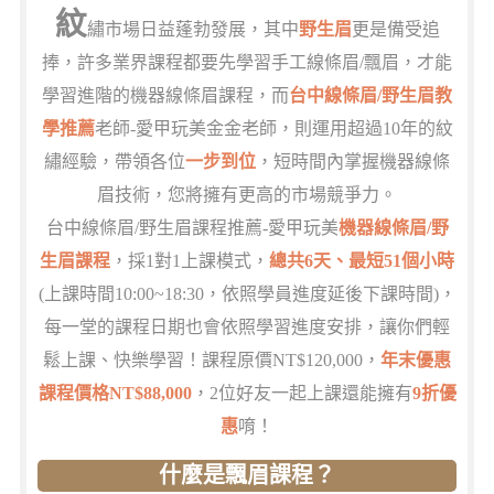
紋
繡市場日益蓬勃發展，其中
野生眉
更是備受追
捧，許多業界課程都要先學習手工線條眉/飄眉，才能
學習進階的機器線條眉課程，而
台中線條眉/野生眉教
學推薦
老師-愛甲玩美金金老師，則運用超過10年的紋
繡經驗，帶領各位
一步到位
，短時間內掌握機器線條
眉技術，您將擁有更高的市場競爭力。
台中線條眉/野生眉課程推薦-愛甲玩美
機器線條眉/野
生眉課程
，採1對1上課模式，
總共6天、最短51個小時
(上課時間10:00~18:30，依照學員進度延後下課時間)，
每一堂的課程日期也會依照學習進度安排，讓你們輕
鬆上課、快樂學習！課程原價NT$120,000，
年末優惠
課程價格NT$88,000
，2位好友一起上課還能擁有
9折優
惠
唷！
什麼是飄眉課程？