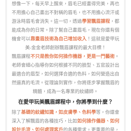
想像一下，每天早上醒來，眉毛已經畫得完美，再也
不用擔心自己畫出不對稱的眉毛，也不用擔心流汗或
游泳時眉毛會消失。這一切，透過
學習飄眉課程
，都
能成為你的日常。除了幫自己畫眉毛，現在你還有個
機會可以
靠畫眉技術為自己增加收入
！這就是愛甲玩
美-金金老師創辦飄眉課程的最大目標！
飄眉課程
不只是教你如何操作機器，更是一門藝術
。
老師會細心指導你如何根據不同的臉型、五官設計出
最適合的眉型，如何選擇合適的色料，如何營造出自
然逼真的毛流。從理論到實作，你將逐步掌握飄眉的
精髓，成為一名專業的紋繡師。
在愛甲玩美飄眉課程中，你將學到什麼？
除了
基礎的紋繡知識，如皮膚學、色料學
等，你還會
深入了解飄眉的各種技巧，比如
如何操作儀器、如何
設計毛流、如何處理客戶
的各種需求。更重要的是，