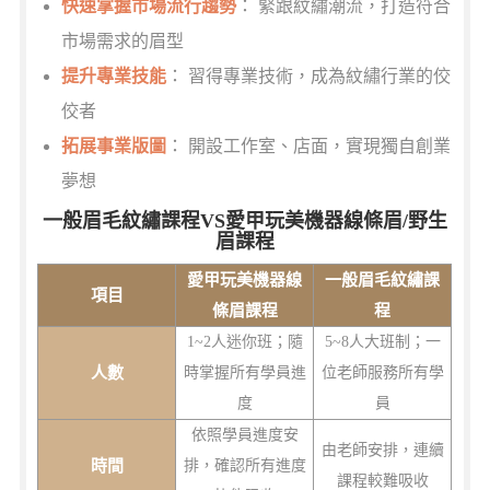
快速掌握市場流行趨勢
： 緊跟紋繡潮流，打造符合
市場需求的眉型
提升專業技能
： 習得專業技術，成為紋繡行業的佼
佼者
拓展事業版圖
： 開設工作室、店面，實現獨自創業
夢想
一般眉毛紋繡課程VS愛甲玩美機器線條眉/野生
眉課程
愛甲玩美機器線
一般眉毛紋繡課
項目
條眉課程
程
1~2人迷你班；隨
5~8人大班制；一
人數
時掌握所有學員進
位老師服務所有學
度
員
依照學員進度安
由老師安排，連續
時間
排，確認所有進度
課程較難吸收