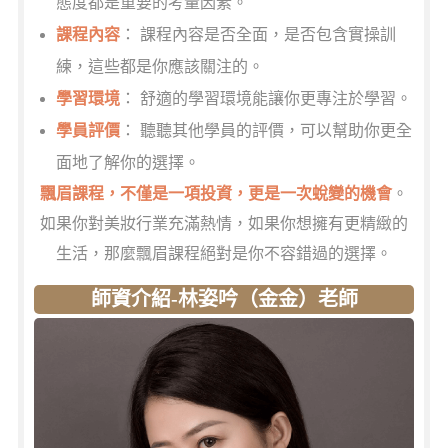
態度都是重要的考量因素。
課程內容
： 課程內容是否全面，是否包含實操訓
練，這些都是你應該關注的。
學習環境
： 舒適的學習環境能讓你更專注於學習。
學員評價
： 聽聽其他學員的評價，可以幫助你更全
面地了解你的選擇。
飄眉課程，不僅是一項投資，更是一次蛻變的機會
。
如果你對美妝行業充滿熱情，如果你想擁有更精緻的
生活，那麼飄眉課程絕對是你不容錯過的選擇。
師資介紹-林姿吟（金金）老師