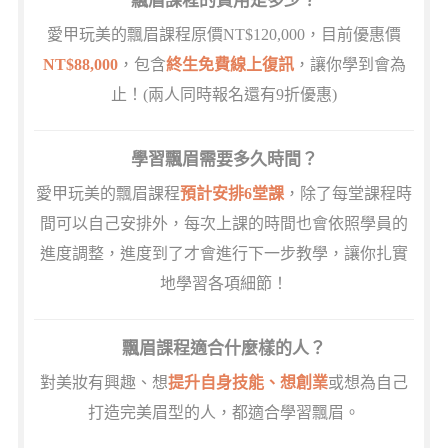
飄眉課程的費用是多少？
愛甲玩美的飄眉課程原價NT$120,000，目前優惠價
NT$88,000
，包含
終生免費線上復訊
，讓你學到會為
止！(兩人同時報名還有9折優惠)
學習飄眉需要多久時間？
愛甲玩美的飄眉課程
預計安排6堂課
，除了每堂課程時
間可以自己安排外，每次上課的時間也會依照學員的
進度調整，進度到了才會進行下一步教學，讓你扎實
地學習各項細節！
飄眉課程適合什麼樣的人？
對美妝有興趣、想
提升自身技能、想創業
或想為自己
打造完美眉型的人，都適合學習飄眉。