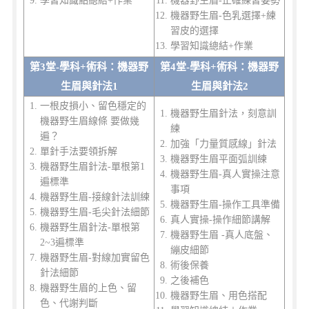
學習知識點總結+作業
機器野生眉-正確練習姿勢
機器野生眉-色乳選擇+練
習皮的選擇
學習知識總結+作業
第3堂-學科+術科：機器野
第4堂-學科+術科：機器野
生眉與針法1
生眉與針法2
一根皮損小、留色穩定的
機器野生眉針法，刻意訓
機器野生眉線條 要做幾
練
遍？
加強「力量質感線」針法
單針手法要領拆解
機器野生眉平面弧訓練
機器野生眉針法-單根第1
機器野生眉-真人實操注意
遍標準
事項
機器野生眉-接線針法訓練
機器野生眉-操作工具準備
機器野生眉-毛尖針法細節
真人實操-操作細節講解
機器野生眉針法-單根第
機器野生眉 -真人底盤、
2~3遍標準
繃皮細節
機器野生眉-對線加實留色
術後保養
針法細節
之後補色
機器野生眉的上色、留
機器野生眉、用色搭配
色、代謝判斷