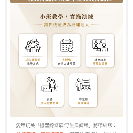
愛甲玩美「機器線條眉/野生眉課程」將帶給您：