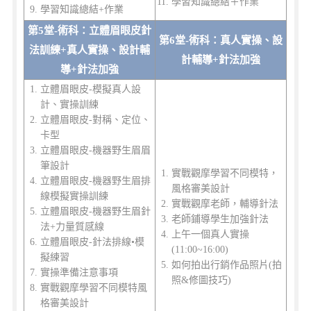
學習知識總結＋作業
學習知識總結+作業
第5堂-術科：立體眉眼皮針
第6堂-術科：真人實操、設
法訓練+真人實操、設計輔
計輔導+針法加強
導+針法加強
立體眉眼皮-模擬真人設
計、實操訓練
立體眉眼皮-對稱、定位、
卡型
立體眉眼皮-機器野生眉眉
筆設計
實戰觀摩學習不同模特，
立體眉眼皮-機器野生眉排
風格審美設計
線模擬實操訓練
實戰觀摩老師，輔導針法
立體眉眼皮-機器野生眉針
老師鋪導學生加強針法
法+力量質感線
上午一個真人實操
立體眉眼皮-針法排線•模
(11:00~16:00)
擬練習
如何拍出行銷作品照片(拍
實操準備注意事項
照&修圖技巧)
實戰觀摩學習不同模特風
格審美設計