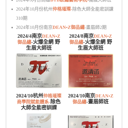
2024年10月份杭州
仲格璀璨-
除色大師全能密訓課
310期
2024年10月份南京
DEAN•Z御品繡
-畫眉師2期
2024/4南京
2024/8南京
DEAN•Z
DEAN•Z
-火爆全網 野
-火爆全網 野
御品繡
御品繡
生眉大師班
生眉大師班
2024/10杭州
2024/10南京
仲格璀璨
DEAN•Z
除色
-畫眉師班
商學院賦能體系-
御品繡
大師全能密訓課