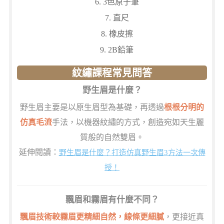
3色原子筆
直尺
橡皮擦
2B鉛筆
紋繡課程常見問答
野生眉是什麼？
野生眉主要是以原生眉型為基礎，再透過
根根分明的
仿真毛流
手法，以機器紋繡的方式，創造宛如天生麗
質般的自然雙眉。
延伸閱讀：
野生眉是什麼？打造仿真野生眉3方法一次傳
授！
飄眉和霧眉有什麼不同？
飄眉技術較霧眉更精細自然，線條更細膩
，更接近真