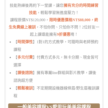
技能熟練後再約下一堂課，讓您
擁有充分的時間練習
技能
，輕鬆學習無進度壓力！
課程原價NT$120,000，
限時優惠價格NT$88,000，終
生免費線上複訓
，不怕你問、只怕你不問！2位好友一
起上課還能擁有
9折優惠
唷！
【
時間彈性
】1對1的方式教學，可隨時與老師預約
課程
【
多元付費
】付費方式多元，無卡分期、現金皆可
選擇
【
課後諮詢
】擁有專屬line群組與影片教學，課後
諮詢超方便
【
輕鬆複訓
】不定期開設機器線條眉/野生眉複訓課
程
一般美容課程VS愛甲玩美美容課程