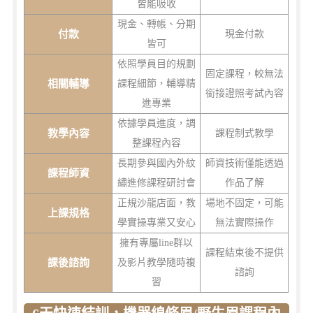
皆能吸收
現金、轉帳、分期
付款
現金付款
皆可
依照學員目的規劃
固定課程，較無法
相關輔導
課程細節，輔導精
銜接證照考試內容
進專業
依據學員進度，調
教學內容
課程制式教學
整課程內容
長期參與國內外紋
師資技術僅能透過
課程師資
繡進修課程研討會
作品了解
正規沙龍店面，教
場地不固定，可能
上課規格
學實操專業又安心
無法實際操作
擁有專屬line群以
課程結束後不提供
課後諮詢
及影片教學隨時複
諮詢
習