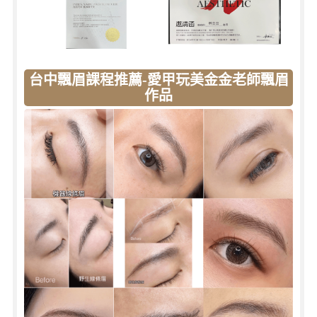
台中飄眉課程推薦-愛甲玩美金金老師飄眉
作品