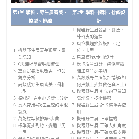
第1堂-學科：野生眉審美、
第2堂-學科+術科：排線設
控型、排線
計
機器野生眉設計、針法、
練習皮的選擇
眉筆模塊排線設計、定
機器野生眉審美觀察、審
位、卡型
美認知
眉筆模塊6步曲設計
6天課程學習明細梳理
模塊眉筆設計，線條畫纖
重新定義眉毛審美：作品
細注意11步事項
觀摩分析
高級感野生眉設計講解(如
高級感野生眉審美、骨相
何把紙上排線做在真人上)
卡型
機器野生眉-針法的專業知
4款野生眉重心的變化分析
識理論、技術優勢
真人常用4款控型線的單根
機器野生眉-針的選擇與使
質感
用
萬能標準款排線6步曲
機器野生眉-正確握機
標準寬排列線，變通「男
機器野生眉-正確入針角度
士眉」
機器野生眉-正確底盤支撐