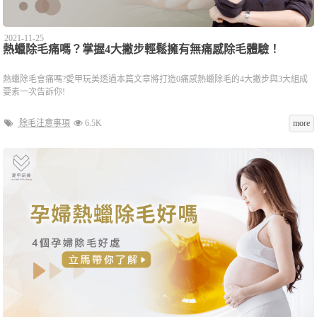
2021-11-25
熱蠟除毛痛嗎？掌握4大撇步輕鬆擁有無痛感除毛體驗！
熱蠟除毛會痛嗎?愛甲玩美透過本篇文章將打造0痛感熱蠟除毛的4大撇步與3大組成
要素一次告訴你!
除毛注意事項
6.5K
more