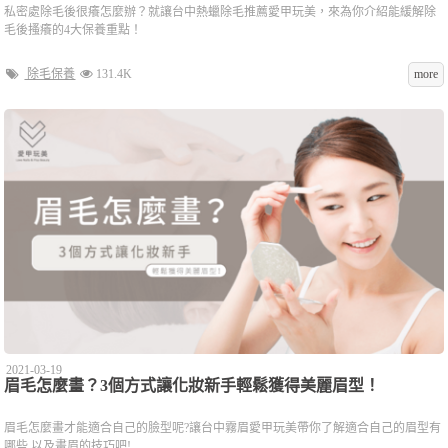
私密處除毛後很癢怎麼辦？就讓台中熱蠟除毛推薦愛甲玩美，來為你介紹能緩解除
毛後搔癢的4大保養重點！
除毛保養
131.4K
more
2021-03-19
眉毛怎麼畫？3個方式讓化妝新手輕鬆獲得美麗眉型！
眉毛怎麼畫才能適合自己的臉型呢?讓台中霧眉愛甲玩美帶你了解適合自己的眉型有
哪些,以及畫眉的技巧吧!