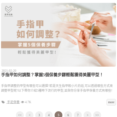
2021-02-20
手指甲如何調整？掌握5個保養步驟輕鬆獲得美麗甲型！
手指甲調整的甲型有哪些可以選擇?若是天生指甲較小片的話,可以透過哪些方式來
調整甲型呢?以下帶你介紹5種時下流行的甲型,並與你分享手指甲保養方式有哪些!
手足保養
4.7K
more
<<
<
3
4
5
6
7
>
>>