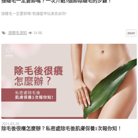
接睫毛一定要卸嗎？一次介紹3個卸除睫毛的步驟！
接睫毛一定要卸嗎?就讓愛甲玩美告訴你!
接睫毛須知
54.9K
more
2021-03-26
除毛後很癢怎麼辦？私密處除毛後肌膚保養1次報你知！