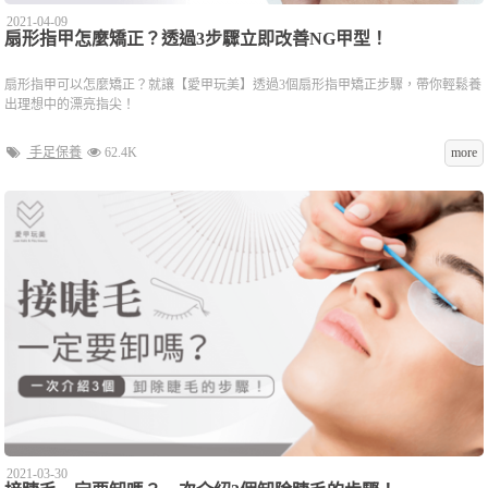
2021-04-09
扇形指甲怎麼矯正？透過3步驟立即改善NG甲型！
扇形指甲可以怎麼矯正？就讓【愛甲玩美】透過3個扇形指甲矯正步驟，帶你輕鬆養
出理想中的漂亮指尖！
手足保養
62.4K
more
2021-03-30