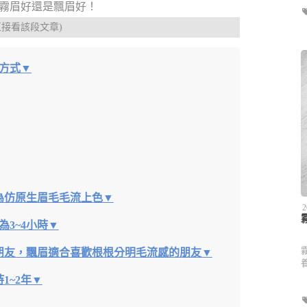
是霧眉好還是飄眉好！
直接看該段文章)
方式▼
為仿原生眉毛毛流上色▼
2
為3~4小時▼
朋友，飄眉適合喜歡根根分明毛流感的朋友▼
1~2年▼