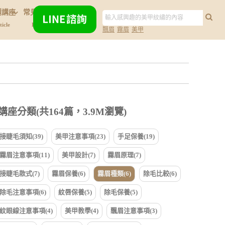
麗講座
常見問題
關於我們
ticle
FAQ
About Us
飄眉
霧眉
美甲
講座分類(共164篇，3.9M瀏覽)
接睫毛須知(39)
美甲注意事項(23)
手足保養(19)
霧眉注意事項(11)
美甲設計(7)
霧眉原理(7)
接睫毛款式(7)
霧眉保養(6)
霧眉種類(6)
除毛比較(6)
除毛注意事項(6)
紋唇保養(5)
除毛保養(5)
紋眼線注意事項(4)
美甲教學(4)
飄眉注意事項(3)