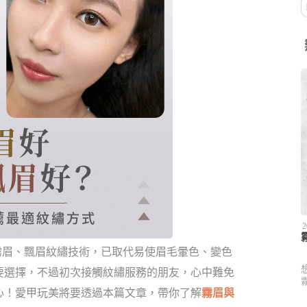
2
霧眉、飄眉紋繡技術，已取代易使眉毛暈色、變色
要選擇，不過初次接觸紋繡服務的朋友，心中難免
心！愛甲玩美將要透過本篇文章，帶你了解
霧眉與