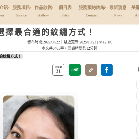
介紹
服務項目
作品欣賞
價目表
服務預約諮詢
最新消息
美
son
Service
Gallery
Price
Contact
News
Ar
選擇最合適的紋繡方式！
發布時間:2022/06/22｜
最近更新:2025/10/23
|
12.1K
本文共3405字，閱讀時間約12分鐘
的紋繡方式！
31