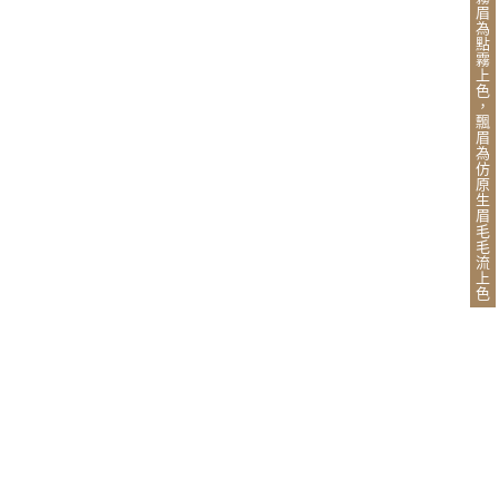
眉
為
點
霧
上
色
，
飄
眉
為
仿
原
生
眉
毛
毛
流
上
色