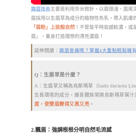
霧眉技術
主要是利用奈米微針，以眉頭淺、眉尾
眉採用以生眉草為成分的植物性色乳，帶入肌膚
「眉粉」上妝般自然
！不管是平時妝感較濃，或
眉」，量身打造理想的漂亮濃眉！
延伸閱讀：
霧眉會痛嗎？掌握4大重點輕鬆擁
Q：生眉草是什麼？
A：生眉草又稱為烏斯瑪草（Isatis tinctori
生長環境的成分，維吾爾族常將烏斯瑪草葉汁
度，使雙眉變得又黑又亮
。
2.飄眉：強調根根分明自然毛流感