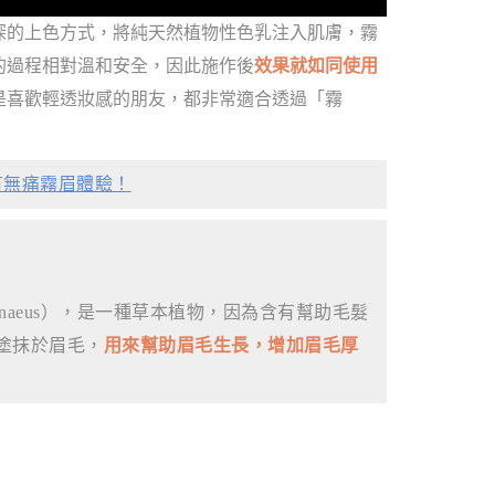
深的上色方式，將純天然植物性色乳注入肌膚，霧
的過程相對溫和安全，因此施作後
效果就如同使用
是喜歡輕透妝感的朋友，都非常適合透過「霧
有無痛霧眉體驗！
a Linnaeus），是一種草本植物，因為含有幫助毛髮
塗抹於眉毛，
用來幫助眉毛生長，增加眉毛厚