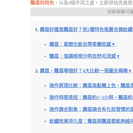
飄眉的特色
，以及4個不同之處，立即評估究竟
目錄(點擊可
霧眉好還是飄眉好？依2種特色推薦合適紋繡
霧眉：素顏也能自帶柔霧妝感▼
飄眉：強調根根分明自然毛流感▼
霧眉、飄眉哪個好？4大比較一張圖全揭曉▼
操作原理比較：霧眉為點霧上色，飄眉
操作時間長短：霧眉約2~3小時，飄眉約
施作適合對象：霧眉適合有化妝習慣的
紋繡效果持久度：霧眉與飄眉都能夠維持