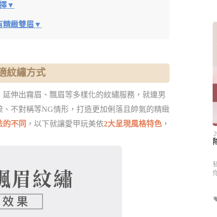
擇▼
有精緻雙眉▼
適紋繡方式
，延伸出霧眉、飄眉等多樣化的紋繡服務，就連男
疏、不對稱等NG情形，打造更加俐落且帥氣的精緻
法的不同
，以下就讓愛甲玩美依
2大呈現風格特色
，
2