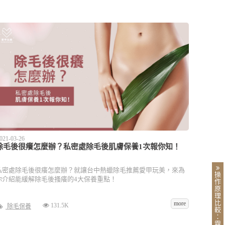
021-03-26
除毛後很癢怎麼辦？私密處除毛後肌膚保養1次報你知！
私密處除毛後很癢怎麼辦？就讓台中熱蠟除毛推薦愛甲玩美，來為
操
你介紹能緩解除毛後搔癢的4大保養重點！
作
原
理
比
more
131.5K
除毛保養
較
：
霧