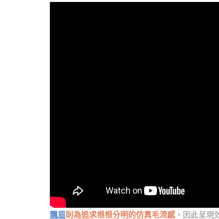
飄眉
則為追求根根分明的仿真毛流感
，因此呈現